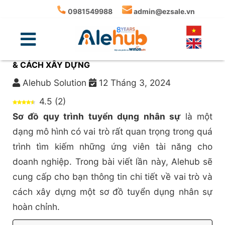
0981549988
admin@ezsale.vn
SƠ ĐỒ QUY TRÌNH TUYỂN DỤNG NHÂN SỰ: MẪU
& CÁCH XÂY DỰNG
Alehub Solution
12 Tháng 3, 2024
4.5
(
2
)
Sơ đồ quy trình tuyển dụng nhân sự
là một
dạng mô hình có vai trò rất quan trọng trong quá
trình tìm kiếm những ứng viên tài năng cho
doanh nghiệp. Trong bài viết lần này, Alehub sẽ
cung cấp cho bạn thông tin chi tiết về vai trò và
cách xây dựng một sơ đồ tuyển dụng nhân sự
hoàn chỉnh.