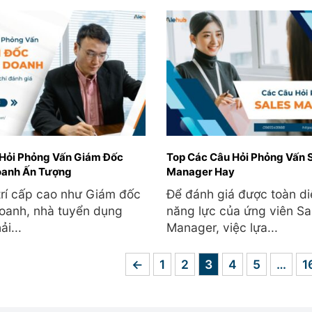
 Hỏi Phỏng Vấn Giám Đốc
Top Các Câu Hỏi Phỏng Vấn 
oanh Ấn Tượng
Manager Hay
 trí cấp cao như Giám đốc
Để đánh giá được toàn di
oanh, nhà tuyển dụng
năng lực của ứng viên Sa
ải...
Manager, việc lựa...
←
1
2
3
4
5
…
1