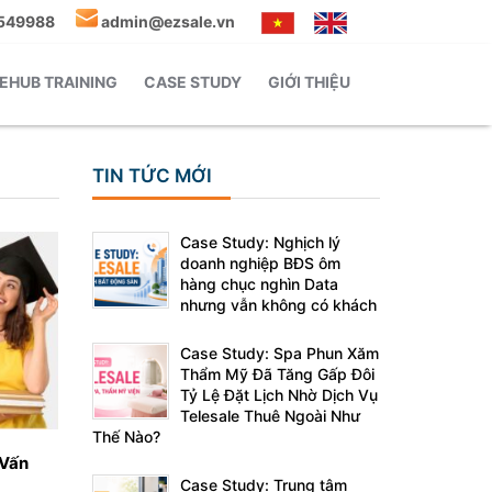
549988
admin@ezsale.vn
EHUB TRAINING
CASE STUDY
GIỚI THIỆU
TIN TỨC MỚI
Case Study: Nghịch lý
doanh nghiệp BĐS ôm
hàng chục nghìn Data
nhưng vẫn không có khách
Case Study: Spa Phun Xăm
Thẩm Mỹ Đã Tăng Gấp Đôi
Tỷ Lệ Đặt Lịch Nhờ Dịch Vụ
Telesale Thuê Ngoài Như
Thế Nào?
 Vấn
Case Study: Trung tâm