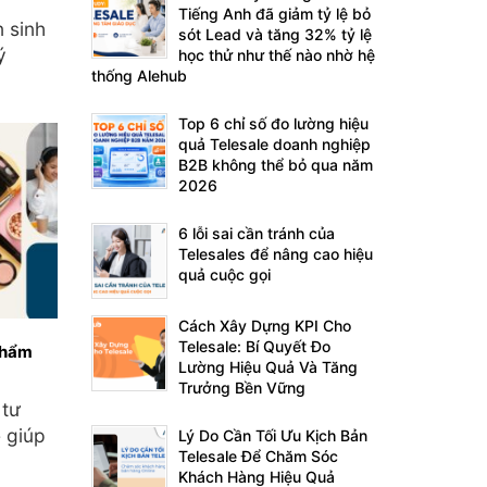
Tiếng Anh đã giảm tỷ lệ bỏ
n sinh
sót Lead và tăng 32% tỷ lệ
ý
học thử như thế nào nhờ hệ
thống Alehub
Top 6 chỉ số đo lường hiệu
quả Telesale doanh nghiệp
B2B không thể bỏ qua năm
2026
6 lỗi sai cần tránh của
Telesales để nâng cao hiệu
quả cuộc gọi
Cách Xây Dựng KPI Cho
Telesale: Bí Quyết Đo
Phẩm
Lường Hiệu Quả Và Tăng
Trưởng Bền Vững
 tư
 giúp
Lý Do Cần Tối Ưu Kịch Bản
Telesale Để Chăm Sóc
Khách Hàng Hiệu Quả