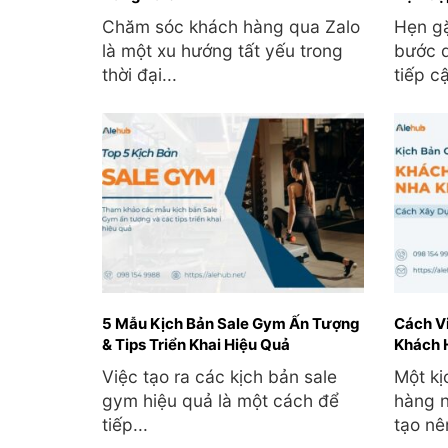
Chăm sóc khách hàng qua Zalo
Hẹn g
là một xu hướng tất yếu trong
bước q
thời đại...
tiếp cậ
5 Mẫu Kịch Bản Sale Gym Ấn Tượng
Cách V
& Tips Triển Khai Hiệu Quả
Khách 
Việc tạo ra các kịch bản sale
Một k
gym hiệu quả là một cách để
hàng n
tiếp...
tạo nê