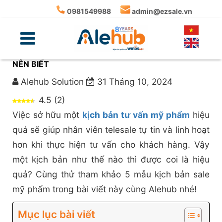
0981549988
admin@ezsale.vn
TOP 10 KỊCH BẢN TƯ VẤN MỸ PHẨM “VÀNG” BẠN
NÊN BIẾT
Alehub Solution
31 Tháng 10, 2024
4.5
(
2
)
Việc sở hữu một
kịch bản tư vấn mỹ phẩm
hiệu
quả sẽ giúp nhân viên telesale tự tin và linh hoạt
hơn khi thực hiện tư vấn cho khách hàng. Vậy
một kịch bản như thế nào thì được coi là hiệu
quả? Cùng thử tham khảo 5 mẫu kịch bản sale
mỹ phẩm trong bài viết này cùng Alehub nhé!
Mục lục bài viết