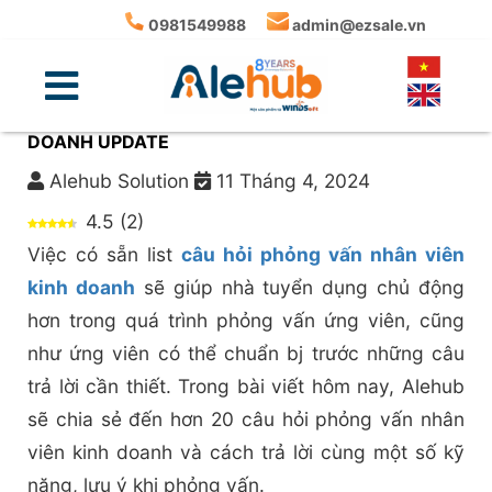
0981549988
admin@ezsale.vn
BỘ 20+ CÂU HỎI PHỎNG VẤN NHÂN VIÊN KINH
DOANH UPDATE
Alehub Solution
11 Tháng 4, 2024
4.5
(
2
)
Việc có sẵn list
câu hỏi phỏng vấn nhân viên
kinh doanh
sẽ giúp nhà tuyển dụng chủ động
hơn trong quá trình phỏng vấn ứng viên, cũng
như ứng viên có thể chuẩn bj trước những câu
trả lời cần thiết. Trong bài viết hôm nay, Alehub
sẽ chia sẻ đến hơn 20 câu hỏi phỏng vấn nhân
viên kinh doanh và cách trả lời cùng một số kỹ
năng, lưu ý khi phỏng vấn.