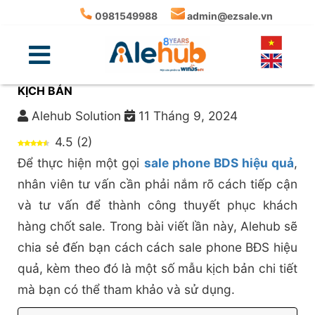
0981549988
admin@ezsale.vn
5+ CÁCH SALE PHONE BDS HIỆU QUẢ KÈM MẪU
KỊCH BẢN
Alehub Solution
11 Tháng 9, 2024
4.5
(
2
)
Để thực hiện một gọi
sale phone BDS hiệu quả
,
nhân viên tư vấn cần phải nắm rõ cách tiếp cận
và tư vấn để thành công thuyết phục khách
hàng chốt sale. Trong bài viết lần này, Alehub sẽ
chia sẻ đến bạn cách cách sale phone BĐS hiệu
quả, kèm theo đó là một số mẫu kịch bản chi tiết
mà bạn có thể tham khảo và sử dụng.