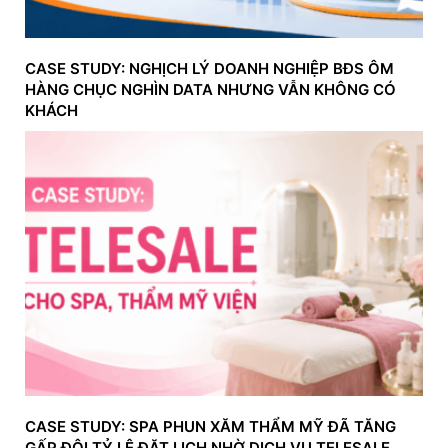
CASE STUDY: NGHỊCH LÝ DOANH NGHIỆP BĐS ÔM
HÀNG CHỤC NGHÌN DATA NHƯNG VẪN KHÔNG CÓ
KHÁCH
CASE STUDY: SPA PHUN XĂM THẨM MỸ ĐÃ TĂNG
GẤP ĐÔI TỶ LỆ ĐẶT LỊCH NHỜ DỊCH VỤ TELESALE