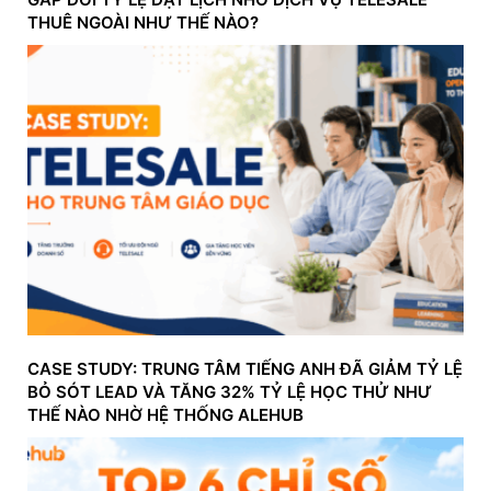
THUÊ NGOÀI NHƯ THẾ NÀO?
CASE STUDY: TRUNG TÂM TIẾNG ANH ĐÃ GIẢM TỶ LỆ
BỎ SÓT LEAD VÀ TĂNG 32% TỶ LỆ HỌC THỬ NHƯ
THẾ NÀO NHỜ HỆ THỐNG ALEHUB