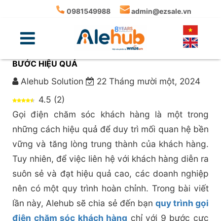
0981549988
admin@ezsale.vn
QUY TRÌNH GỌI ĐIỆN CHĂM SÓC KHÁCH HÀNG 9
BƯỚC HIỆU QUẢ
Alehub Solution
22 Tháng mười một, 2024
4.5
(
2
)
Gọi điện chăm sóc khách hàng là một trong
những cách hiệu quả để duy trì mối quan hệ bền
vững và tăng lòng trung thành của khách hàng.
Tuy nhiên, để việc liên hệ với khách hàng diễn ra
suôn sẻ và đạt hiệu quả cao, các doanh nghiệp
nên có một quy trình hoàn chỉnh. Trong bài viết
lần này, Alehub sẽ chia sẻ đến bạn
quy trình gọi
điện chăm sóc khách hàng
chỉ với 9 bước cực