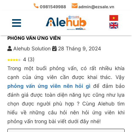
0981549988
admin@ezsale.vn
PHỎNG VẤN ỨNG VIÊN NÊN HỎI GÌ: BỘ CÂU HỎI
PHỎNG VẤN ỨNG VIÊN
Alehub Solution
28 Tháng 9, 2024
4
(
3
)
Trong một buổi phỏng vấn, có rất nhiều khía
cạnh của ứng viên cần được khai thác. Vậy
phỏng vấn ứng viên nên hỏi gì
để đảm bảo
đánh giá được toàn diện năng lực cũng như lựa
chọn được người phù hợp ? Cùng Alehub tìm
hiểu về những câu hỏi nên hỏi ứng viên khi
phỏng vấn trong bài viết dưới đây nhé!