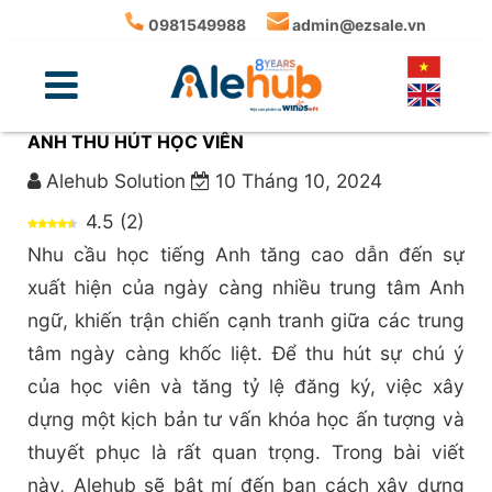
0981549988
admin@ezsale.vn
CÁCH VIẾT KỊCH BẢN TƯ VẤN KHÓA HỌC TIẾNG
ANH THU HÚT HỌC VIÊN
Alehub Solution
10 Tháng 10, 2024
4.5
(
2
)
Nhu cầu học tiếng Anh tăng cao dẫn đến sự
xuất hiện của ngày càng nhiều trung tâm Anh
ngữ, khiến trận chiến cạnh tranh giữa các trung
tâm ngày càng khốc liệt. Để thu hút sự chú ý
của học viên và tăng tỷ lệ đăng ký, việc xây
dựng một kịch bản tư vấn khóa học ấn tượng và
thuyết phục là rất quan trọng. Trong bài viết
này, Alehub sẽ bật mí đến bạn cách xây dựng